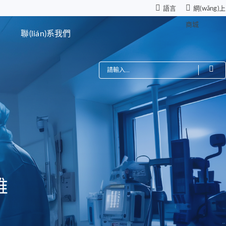
語言
網(wǎng)上
商城
們
聯(lián)系我們
電子
機器人
MC無刷空心杯電機
編碼器
模組
仿生機器人靈巧手
調節(jié)驅動系統
Φ4mm（MC0408）
Φ8mm 編碼器
Φ6mm（CL0623）
Φ12mm 編碼器
Φ8mm（MC0820）
Φ22mm 編碼器
Φ8mm（MC0824）
Φ38mm 編碼器
維
Φ10mm （MC1028）
Φ12mm（MC1223）
Φ12mm（MC1226）