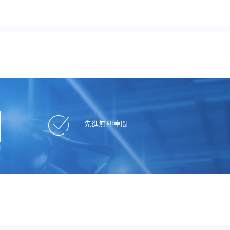
先進無塵車間