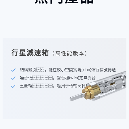
行星減速箱
（高性能版本）
結構緊湊，能在較小空間實現(xiàn)運行信號傳遞
噪音低，聲音穩(wěn)定無異音
重量輕，適用于傳輸高轉矩和高轉速