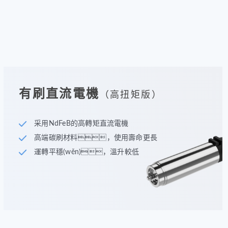
有刷直流電機
（高扭矩版）
采用NdFeB的高轉矩直流電機
高端碳刷材料，使用壽命更長
運轉平穩(wěn)，溫升較低