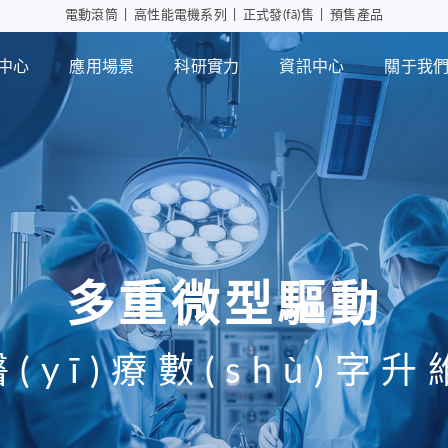
電動滾筒
|
高性能電機系列
|
正式發(fā)售
|
預售產品
中心
應用場景
科研實力
資訊中心
關于我
工業(yè)裝備
消費
行星減速箱（高性能版）
)面清洗泵
高性能電機應用
攝像頭
微型瞳距
MD版本
ZWSMD Φ4mm系列
ài)
力
可持續(xù)發(fā)
設計實力
展會活動
聯(lián)系我們
行業(yè)資訊
智能制造
檢測能力
常見問題
ng)
(tǒng)
展
ZWSMD Φ6mm系列
ZWMD Φ3.4mm系列
多重微型驅動
合器
ZWSMD Φ8mm系列
ZWMD Φ4.3mm系列
ZWSMD Φ10mm系列
ZWMD Φ6mm系列
醫(yī)療數(shù)字升
ZWSMD Φ12mm系列
ZWMD Φ8mm系列
ZWSMD Φ16mm系列
ZWMD Φ10mm系列
ZWSMD Φ19mm系列